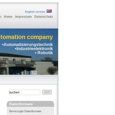
English version
n
Home
Impressum
Datenschutz
utomation company
•Automatisierungstechnik
•Industrieelektronik
• Robotik
Datenformate
Bevorzugte Datenformate