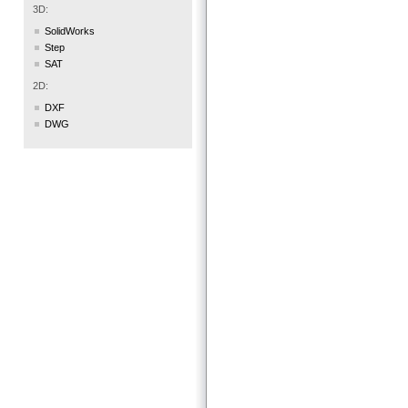
3D:
SolidWorks
Step
SAT
2D:
DXF
DWG