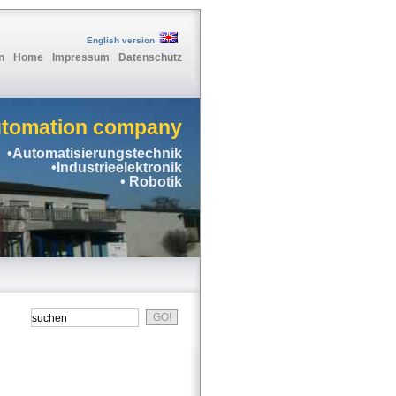
English version
n
Home
Impressum
Datenschutz
utomation company
•Automatisierungstechnik
•Industrieelektronik
• Robotik