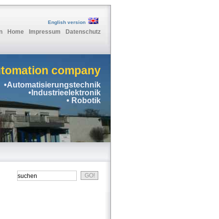
English version
n
Home
Impressum
Datenschutz
utomation company
•Automatisierungstechnik
•Industrieelektronik
• Robotik