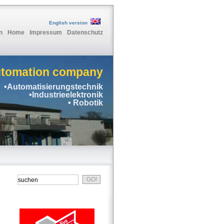
English version
n
Home
Impressum
Datenschutz
utomation company
•Automatisierungstechnik
•Industrieelektronik
• Robotik