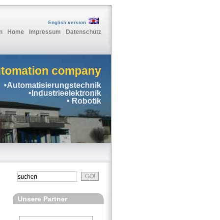
English version
n
Home
Impressum
Datenschutz
utomation company
•Automatisierungstechnik
•Industrieelektronik
• Robotik
Unsere Partner