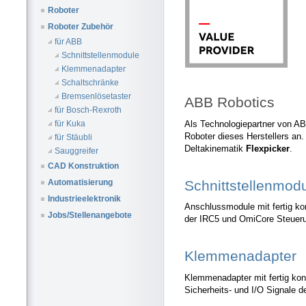
Roboter
Roboter Zubehör
für ABB
Schnittstellenmodule
Klemmenadapter
Schaltschränke
Bremsenlösetaster
ABB Robotics
für Bosch-Rexroth
Als Technologiepartner von AB
für Kuka
Roboter dieses Herstellers an.
für Stäubli
Deltakinematik
Flexpicker
.
Sauggreifer
CAD Konstruktion
Schnittstellenmod
Automatisierung
Industrieelektronik
Anschlussmodule mit fertig kon
Jobs/Stellenangebote
der IRC5 und OmiCore Steuer
Klemmenadapter
Klemmenadapter mit fertig konf
Sicherheits- und I/O Signale 