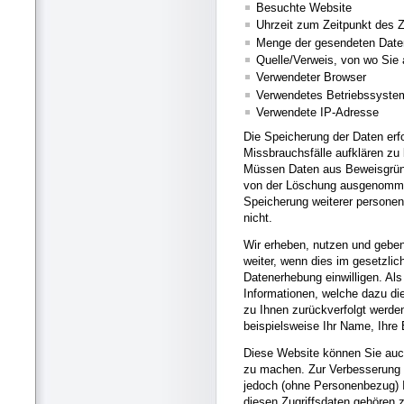
Besuchte Website
Uhrzeit zum Zeitpunkt des Z
Menge der gesendeten Date
Quelle/Verweis, von wo Sie 
Verwendeter Browser
Verwendetes Betriebssyste
Verwendete IP-Adresse
Die Speicherung der Daten erf
Missbrauchsfälle aufklären zu
Müssen Daten aus Beweisgründ
von der Löschung ausgenommen b
Speicherung weiterer personen
nicht.
Wir erheben, nutzen und gebe
weiter, wenn dies im gesetzlic
Datenerhebung einwilligen. Al
Informationen, welche dazu d
zu Ihnen zurückverfolgt werde
beispielsweise Ihr Name, Ihre
Diese Website können Sie auc
zu machen. Zur Verbesserung 
jedoch (ohne Personenbezug) I
diesen Zugriffsdaten gehören z