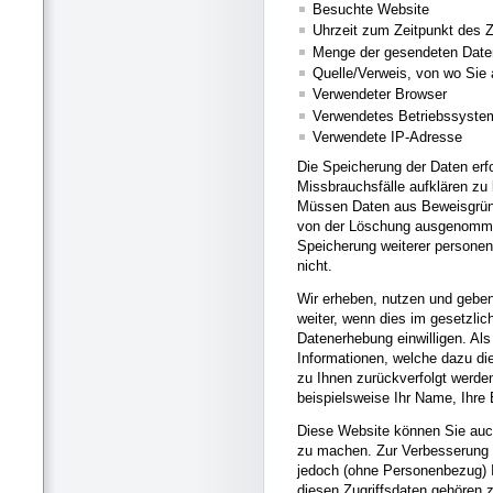
Besuchte Website
Uhrzeit zum Zeitpunkt des Z
Menge der gesendeten Date
Quelle/Verweis, von wo Sie 
Verwendeter Browser
Verwendetes Betriebssyste
Verwendete IP-Adresse
Die Speicherung der Daten erf
Missbrauchsfälle aufklären zu
Müssen Daten aus Beweisgründ
von der Löschung ausgenommen b
Speicherung weiterer personen
nicht.
Wir erheben, nutzen und gebe
weiter, wenn dies im gesetzlic
Datenerhebung einwilligen. Al
Informationen, welche dazu d
zu Ihnen zurückverfolgt werde
beispielsweise Ihr Name, Ihre
Diese Website können Sie auc
zu machen. Zur Verbesserung 
jedoch (ohne Personenbezug) I
diesen Zugriffsdaten gehören z