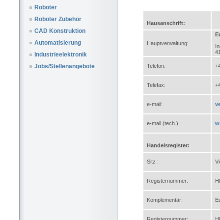
Roboter
Roboter Zubehör
Hausanschrift:
CAD Konstruktion
E
Automatisierung
Hauptverwaltung:
In
4
Industrieelektronik
Telefon:
+
Jobs/Stellenangebote
Telefax:
+
e-mail:
v
e-mail (tech.):
w
Handelsregister:
Sitz :
V
Registernummer:
H
Komplementär:
E
Registernummer:
H