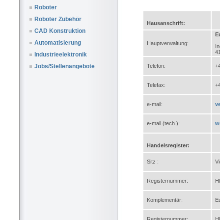
Roboter
Roboter Zubehör
Hausanschrift:
CAD Konstruktion
E
Automatisierung
Hauptverwaltung:
In
4
Industrieelektronik
Telefon:
+
Jobs/Stellenangebote
Telefax:
+
e-mail:
v
e-mail (tech.):
w
Handelsregister:
Sitz :
V
Registernummer:
H
Komplementär:
E
Registernummer:
H