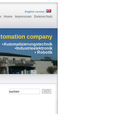
English version
n
Home
Impressum
Datenschutz
utomation company
•Automatisierungstechnik
•Industrieelektronik
• Robotik