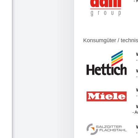
- 
Konsumgüter / techni
- 
-