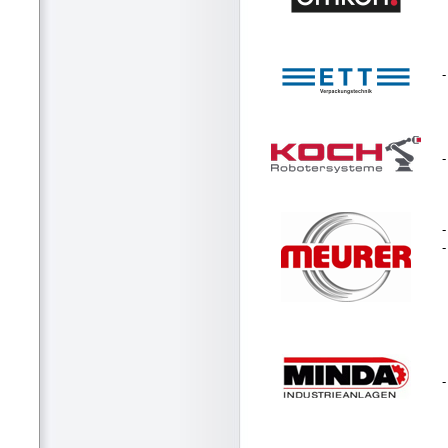
-
-
-