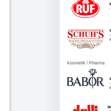
-
-
Kosmetik / Pharma
-
We