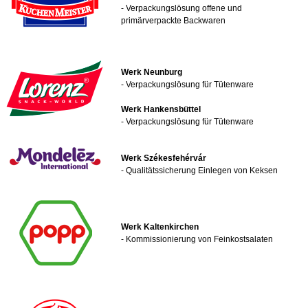
- Verpackungslösung offene und
primärverpackte Backwaren
Werk Neunburg
- Verpackungslösung für Tütenware
Werk Hankensbüttel
- Verpackungslösung für Tütenware
Werk
Székesfehérvár
- Qualitätssicherung Einlegen von Keksen
Werk Kaltenkirchen
- Kommissionierung von Feinkostsalaten