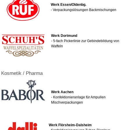
Werk Essen/Oldenbg.
- Verpackungslösungen Backmischungen
Werk Dortmund
- 5-fach Pickerlinie zur Gebindebildung von
Waffeln
Kosmetik / Pharma
Werk Aachen
- Konfektionieranlage für Ampullen
Mischverpackungen
Werk Flörsheim-Dalsheim