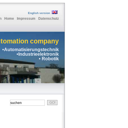
English version
n
Home
Impressum
Datenschutz
utomation company
•Automatisierungstechnik
•Industrieelektronik
• Robotik